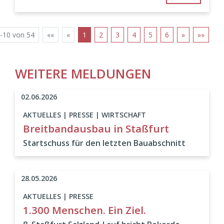
-10 von 54
««
«
1
2
3
4
5
6
»
»»
WEITERE MELDUNGEN
02.06.2026
AKTUELLES | PRESSE | WIRTSCHAFT
Breitbandausbau in Staßfurt
Startschuss für den letzten Bauabschnitt
28.05.2026
AKTUELLES | PRESSE
1.300 Menschen. Ein Ziel.