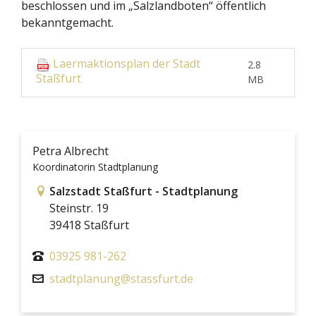
beschlossen und im „Salzlandboten“ öffentlich
bekanntgemacht.
Laermaktionsplan der Stadt
2.8
Staßfurt
MB
Petra Albrecht
Koordinatorin Stadtplanung
Link zur Google-Maps Navigation
Salzstadt Staßfurt - Stadtplanung
Steinstr. 19
39418 Staßfurt
03925 981-262
stadtplanung@stassfurt.de