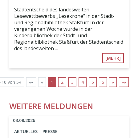
Stadtentscheid des landesweiten
Lesewettbewerbs „Lesekrone“ in der Stadt-
und Regionalbibliothek Staßfurt In der
vergangenen Woche wurde in der
Kinderbibliothek der Stadt- und
Regionalbibliothek Staßfurt der Stadtentscheid
des landesweiten ...
[MEHR]
-10 von 54
««
«
1
2
3
4
5
6
»
»»
WEITERE MELDUNGEN
03.08.2026
AKTUELLES | PRESSE