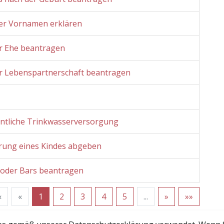
der Vornamen erklären
r Ehe beantragen
r Lebenspartnerschaft beantragen
entliche Trinkwasserversorgung
rung eines Kindes abgeben
n oder Bars beantragen
«
«
1
2
3
4
5
...
»
»»