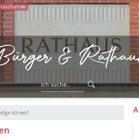
tassfurt.de
Bürger & Rathau
FORMULARSC
A
dige ich wo?
uen