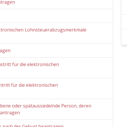
ntragen
ektronischen Lohnsteuerabzugsmerkmale
ragen
tritt für die elektronischen
n
ritt für die elektronischen
n
ebene oder spätaussiedelnde Person, deren
eantragen
s nach der Geburt beantragen