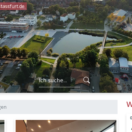
tassfurt.de
FORMULARSC
W
gen