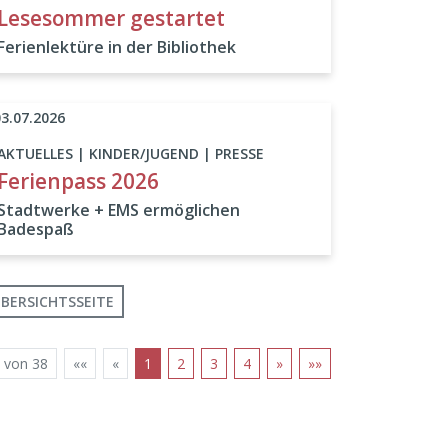
Lesesommer gestartet
Ferienlektüre in der Bibliothek
03.07.2026
AKTUELLES | KINDER/JUGEND | PRESSE
Ferienpass 2026
Stadtwerke + EMS ermöglichen
Badespaß
BERSICHTSSEITE
 von 38
««
«
1
2
3
4
»
»»