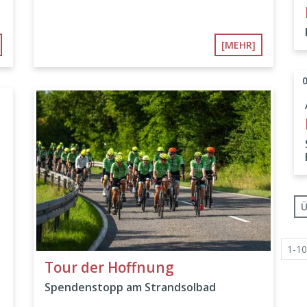
[MEHR]
Ü
1-10
Tour der Hoffnung
Spendenstopp am Strandsolbad