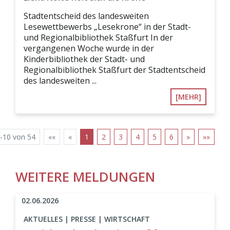
Stadtentscheid des landesweiten
Lesewettbewerbs „Lesekrone“ in der Stadt-
und Regionalbibliothek Staßfurt In der
vergangenen Woche wurde in der
Kinderbibliothek der Stadt- und
Regionalbibliothek Staßfurt der Stadtentscheid
des landesweiten ...
[MEHR]
-10 von 54
««
«
1
2
3
4
5
6
»
»»
WEITERE MELDUNGEN
02.06.2026
AKTUELLES | PRESSE | WIRTSCHAFT