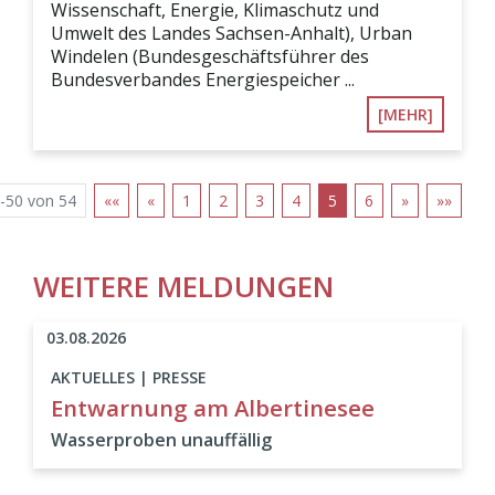
Wissenschaft, Energie, Klimaschutz und
Umwelt des Landes Sachsen-Anhalt), Urban
Windelen (Bundesgeschäftsführer des
Bundesverbandes Energiespeicher ...
[MEHR]
-50 von 54
««
«
1
2
3
4
5
6
»
»»
WEITERE MELDUNGEN
03.08.2026
AKTUELLES | PRESSE
Entwarnung am Albertinesee
Wasserproben unauffällig