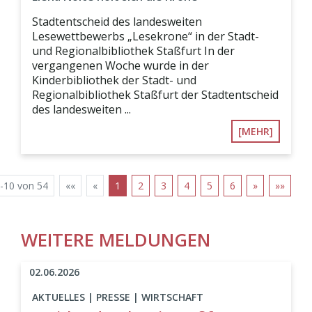
Stadtentscheid des landesweiten
Lesewettbewerbs „Lesekrone“ in der Stadt-
und Regionalbibliothek Staßfurt In der
vergangenen Woche wurde in der
Kinderbibliothek der Stadt- und
Regionalbibliothek Staßfurt der Stadtentscheid
des landesweiten ...
[MEHR]
-10 von 54
««
«
1
2
3
4
5
6
»
»»
WEITERE MELDUNGEN
02.06.2026
AKTUELLES | PRESSE | WIRTSCHAFT