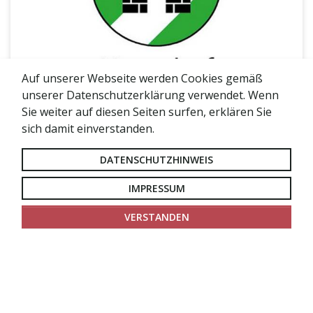
Auf unserer Webseite werden Cookies gemäß
unserer Datenschutzerklärung verwendet. Wenn
HEIMATFEST NEUNDORF
Sie weiter auf diesen Seiten surfen, erklären Sie
21. - 22.08.2026
ticket
sich damit einverstanden.
Freilichtbühne Neundorf
address
DATENSCHUTZHINWEIS
IMPRESSUM
VERSTANDEN
WEITERE VERANSTALTUNGEN
1-3 von 6
««
«
1
2
»
»»