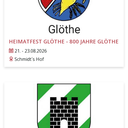
HEIMATFEST GLÖTHE - 800 JAHRE GLÖTHE
21. - 23.08.2026
ticket
Schmidt´s Hof
address