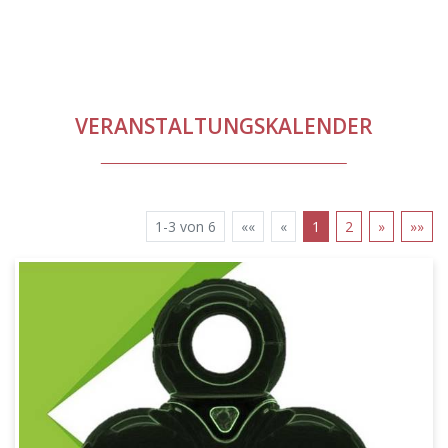
VERANSTALTUNGSKALENDER
1-3 von 6
««
«
1
2
»
»»