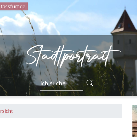
tassfurt.de
Stadtportrait
FORMULARSC
rsicht