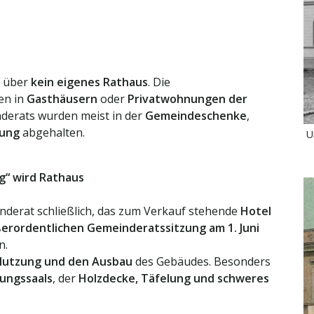
f über
kein eigenes Rathaus
. Die
en in
Gasthäusern
oder
Privatwohnungen der
nderats wurden meist in der
Gemeindeschenke
,
tung
abgehalten.
U
g“ wird Rathaus
nderat schließlich, das zum Verkauf stehende
Hotel
erordentlichen Gemeinderatssitzung am 1. Juni
n.
utzung und den Ausbau
des Gebäudes. Besonders
ungssaals
, der
Holzdecke, Täfelung und schweres