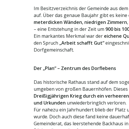
Im Besitzverzeichnis der Gemeinde aus dem
auf. Über das genaue Baujahr gibt es keine 
meterdicken Wänden, niedrigen Zimmern
– eine Entstehung in der Zeit um
900 bis 100
Ein markantes Merkmal war der
eichene Q
den Spruch
„Arbeit schafft Gut“
eingeschnit
Dorfgemeinschaft.
Der „Plan“ – Zentrum des Dorflebens
Das historische Rathaus stand auf dem so
umgeben von großen Bauernhöfen. Dieses 
Dreißigjährigen Krieg durch ein verheere
und Urkunden
unwiederbringlich verloren.
Für nahezu ein Jahrhundert blieb der Platz 
wurde. Doch auch diese fand keine dauerh
Gemeinderat, das leerstehende Backhaus in