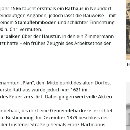
 Jahr
1586
taucht erstmals ein
Rathaus
in Neundorf
eindeutigen Angaben, jedoch lässt die Bauweise – mit
, einem
Stampflehmboden
und schlichter Einrichtung
0 n. Chr.
vermuten.
uerbalken
über der Haustür, in den ein Zimmermann
zt hatte – ein frühes Zeugnis des Arbeitsethos der
H
genannten
„Plan“
, dem Mittelpunkt des alten Dorfes,
erste Rathaus wurde jedoch
vor 1621 im
ndes Feuer zerstört
. Dabei gingen
wertvolle Akten
unbebaut, bis dort eine
Gemeindebäckerei
errichtet
afte Bestimmung: Im
Dezember 1879
beschloss der
 der Güstener Straße (ehemals Franz Hartmanns