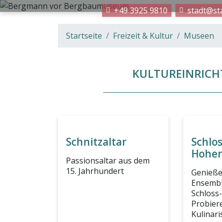
+49 3925 9810
stadt@stassfurt.de
Startseite
Freizeit & Kultur
Museen
KULTUREINRICH
Schnitzaltar
Schlo
Hohen
Passionsaltar aus dem
15. Jahrhundert
Genieße
Ensembl
Schloss
Probier
Kulinari