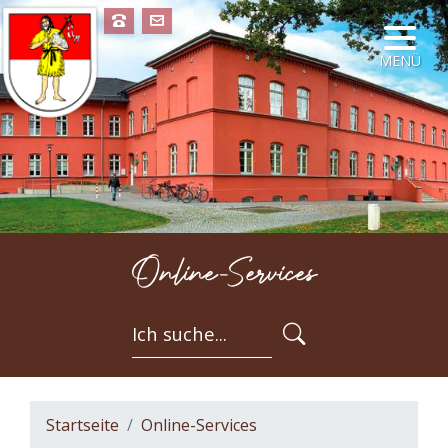
NAVIG
MENÜ
Online-Services
FORMULARSC
Startseite
Online-Services