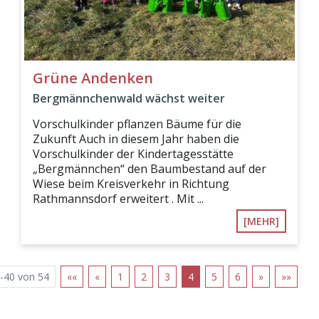
Grüne Andenken
Bergmännchenwald wächst weiter
Vorschulkinder pflanzen Bäume für die
Zukunft Auch in diesem Jahr haben die
Vorschulkinder der Kindertagesstätte
„Bergmännchen“ den Baumbestand auf der
Wiese beim Kreisverkehr in Richtung
Rathmannsdorf erweitert . Mit ...
[MEHR]
-40 von 54
««
«
1
2
3
4
5
6
»
»»