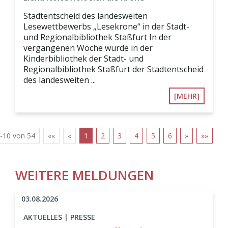
Stadtentscheid des landesweiten
Lesewettbewerbs „Lesekrone“ in der Stadt-
und Regionalbibliothek Staßfurt In der
vergangenen Woche wurde in der
Kinderbibliothek der Stadt- und
Regionalbibliothek Staßfurt der Stadtentscheid
des landesweiten ...
[MEHR]
-10 von 54
««
«
1
2
3
4
5
6
»
»»
WEITERE MELDUNGEN
03.08.2026
AKTUELLES | PRESSE