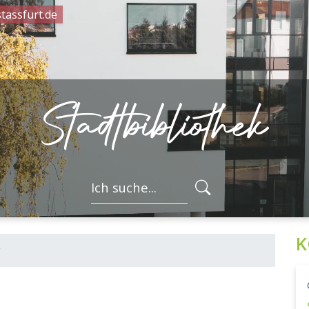
tassfurt.de
Stadtbibliothek
FORMULARSC
K
g