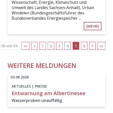
Wissenschaft, Energie, Klimaschutz und
Umwelt des Landes Sachsen-Anhalt), Urban
Windelen (Bundesgeschäftsführer des
Bundesverbandes Energiespeicher ...
[MEHR]
-50 von 54
««
«
1
2
3
4
5
6
»
»»
WEITERE MELDUNGEN
03.08.2026
AKTUELLES | PRESSE
Entwarnung am Albertinesee
Wasserproben unauffällig