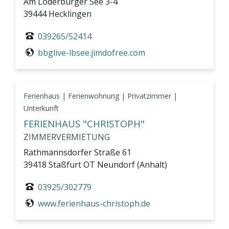
Am Löderburger See 3-4
39444 Hecklingen
039265/52414
bbglive-lbsee.jimdofree.com
Ferienhaus | Ferienwohnung | Privatzimmer |
Unterkunft
FERIENHAUS "CHRISTOPH"
ZIMMERVERMIETUNG
Rathmannsdorfer Straße 61
39418 Staßfurt OT Neundorf (Anhalt)
03925/302779
www.ferienhaus-christoph.de