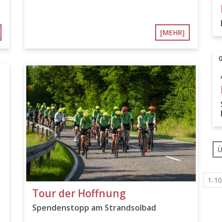
[MEHR]
Ü
1-10
Tour der Hoffnung
Spendenstopp am Strandsolbad