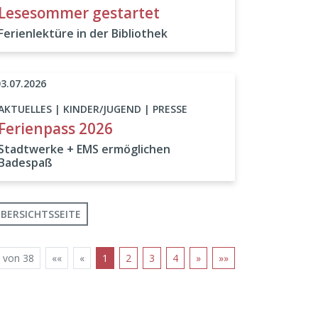
Lesesommer gestartet
Ferienlektüre in der Bibliothek
03.07.2026
AKTUELLES | KINDER/JUGEND | PRESSE
Ferienpass 2026
Stadtwerke + EMS ermöglichen
Badespaß
BERSICHTSSEITE
 von 38
««
«
1
2
3
4
»
»»