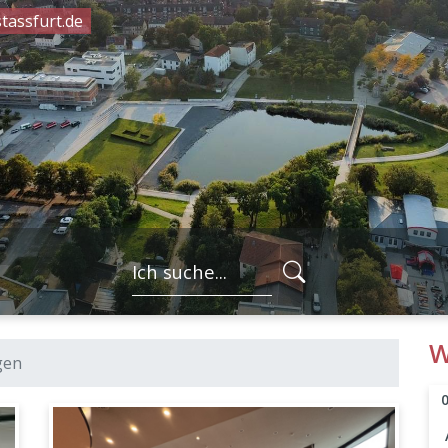
tassfurt.de
FORMULARSC
W
gen