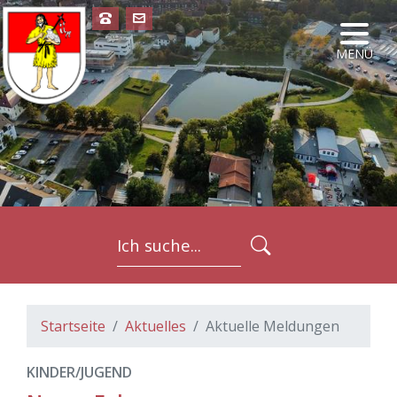
NAVIG
MENÜ
FORMULARSC
Startseite
Aktuelles
Aktuelle Meldungen
KINDER/JUGEND