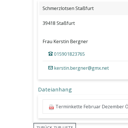
Schmerzlotsen Staßfurt
39418 Staßfurt
Frau Kerstin Bergner
015901823765
kerstin.bergner@gmx.net
Dateianhang
Terminkette Februar Dezember Öff
ZURÜCK ZUR LISTE