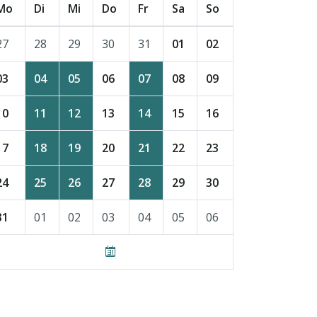
Mo
Di
Mi
Do
Fr
Sa
So
27
28
29
30
31
01
02
03
04
05
06
07
08
09
10
11
12
13
14
15
16
17
18
19
20
21
22
23
24
25
26
27
28
29
30
31
01
02
03
04
05
06