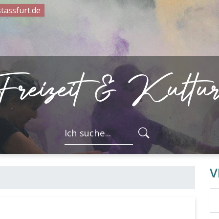
tassfurt.de
Freizeit & Kultu
FORMULARSC
V