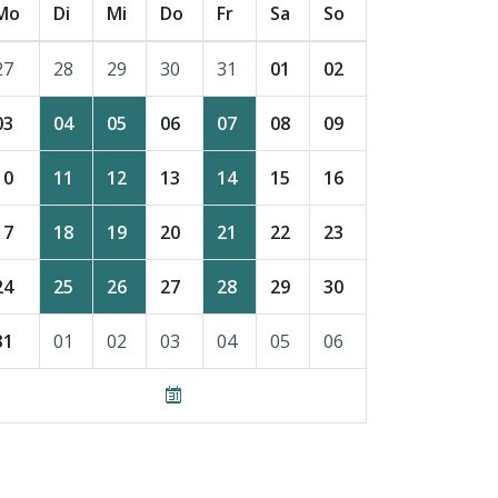
Mo
Di
Mi
Do
Fr
Sa
So
27
28
29
30
31
01
02
03
04
05
06
07
08
09
10
11
12
13
14
15
16
17
18
19
20
21
22
23
24
25
26
27
28
29
30
31
01
02
03
04
05
06