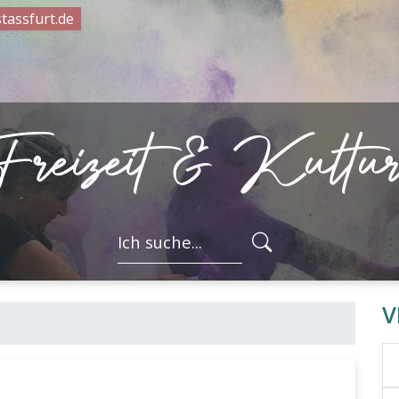
tassfurt.de
Freizeit & Kultu
FORMULARSC
V