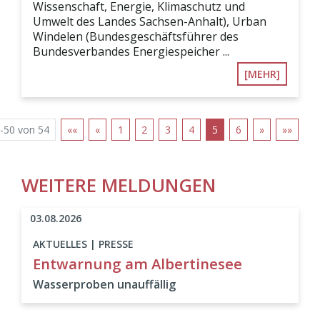
Wissenschaft, Energie, Klimaschutz und
Umwelt des Landes Sachsen-Anhalt), Urban
Windelen (Bundesgeschäftsführer des
Bundesverbandes Energiespeicher ...
[MEHR]
-50 von 54
««
«
1
2
3
4
5
6
»
»»
WEITERE MELDUNGEN
03.08.2026
AKTUELLES | PRESSE
Entwarnung am Albertinesee
Wasserproben unauffällig