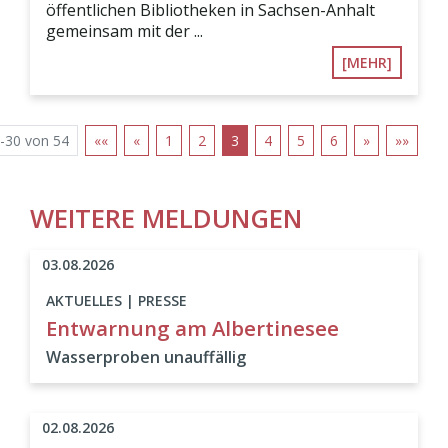
öffentlichen Bibliotheken in Sachsen-Anhalt
gemeinsam mit der ...
[MEHR]
-30 von 54
««
«
1
2
3
4
5
6
»
»»
WEITERE MELDUNGEN
03.08.2026
AKTUELLES | PRESSE
Entwarnung am Albertinesee
Wasserproben unauffällig
02.08.2026