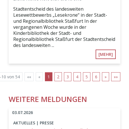
Stadtentscheid des landesweiten
Lesewettbewerbs „Lesekrone“ in der Stadt-
und Regionalbibliothek Staßfurt In der
vergangenen Woche wurde in der
Kinderbibliothek der Stadt- und
Regionalbibliothek Staßfurt der Stadtentscheid
des landesweiten ...
[MEHR]
-10 von 54
««
«
1
2
3
4
5
6
»
»»
WEITERE MELDUNGEN
03.07.2026
AKTUELLES | PRESSE