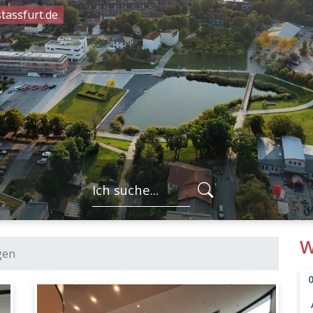
tassfurt.de
FORMULARSC
W
gen