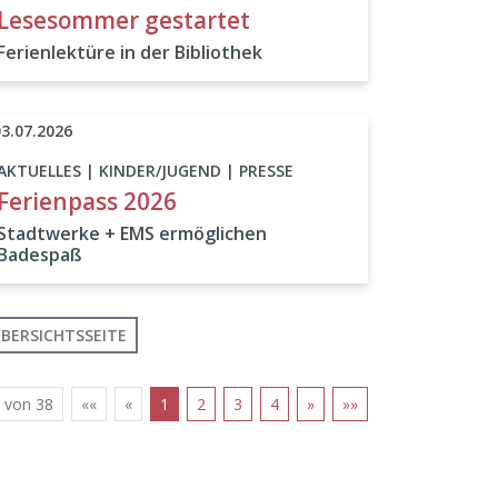
Lesesommer gestartet
Ferienlektüre in der Bibliothek
03.07.2026
AKTUELLES | KINDER/JUGEND | PRESSE
Ferienpass 2026
Stadtwerke + EMS ermöglichen
Badespaß
BERSICHTSSEITE
 von 38
««
«
1
2
3
4
»
»»