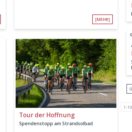
[MEHR]
Ü
1-10
Tour der Hoffnung
Spendenstopp am Strandsolbad