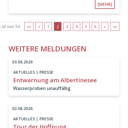
[MEHR]
-20 von 54
««
«
1
2
3
4
5
6
»
»»
WEITERE MELDUNGEN
03.08.2026
AKTUELLES | PRESSE
Entwarnung am Albertinesee
Wasserproben unauffällig
02.08.2026
AKTUELLES | PRESSE
Tour der Hoffnung