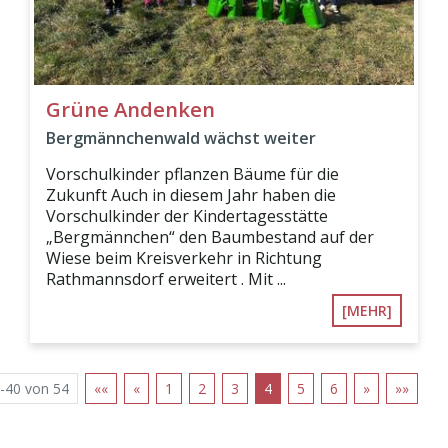
Grüne Andenken
Bergmännchenwald wächst weiter
Vorschulkinder pflanzen Bäume für die
Zukunft Auch in diesem Jahr haben die
Vorschulkinder der Kindertagesstätte
„Bergmännchen“ den Baumbestand auf der
Wiese beim Kreisverkehr in Richtung
Rathmannsdorf erweitert . Mit ...
[MEHR]
-40 von 54
««
«
1
2
3
4
5
6
»
»»