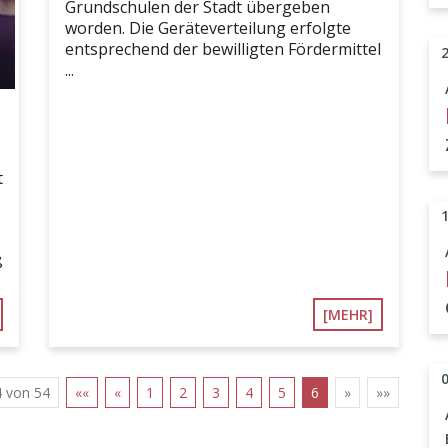
Grundschulen der Stadt übergeben
worden. Die Geräteverteilung erfolgte
entsprechend der bewilligten Fördermittel
...
t
ß
[MEHR]
4 von 54
««
«
1
2
3
4
5
6
»
»»