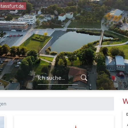
tassfurt.de
FORMULARSC
W
gen