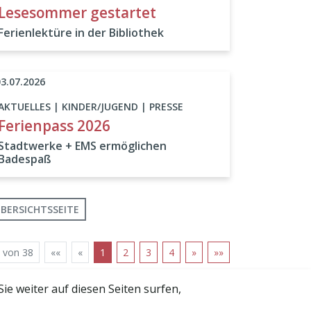
Lesesommer gestartet
Ferienlektüre in der Bibliothek
03.07.2026
AKTUELLES | KINDER/JUGEND | PRESSE
Ferienpass 2026
Stadtwerke + EMS ermöglichen
Badespaß
BERSICHTSSEITE
 von 38
««
«
1
2
3
4
»
»»
 weiter auf diesen Seiten surfen,