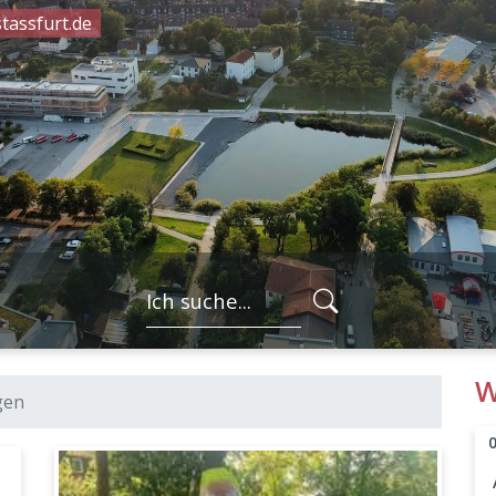
tassfurt.de
FORMULARSC
W
gen