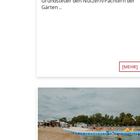
Grundsteuer den Nutzern/Pächtern der
Gärten ...
[MEHR]