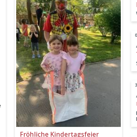
d
e
Fröhliche Kindertagsfeier