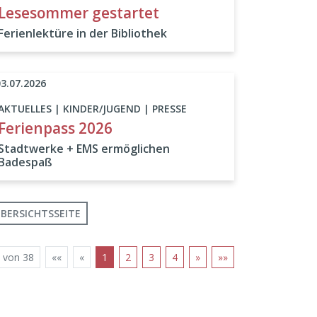
Lesesommer gestartet
Ferienlektüre in der Bibliothek
03.07.2026
AKTUELLES | KINDER/JUGEND | PRESSE
Ferienpass 2026
Stadtwerke + EMS ermöglichen
Badespaß
BERSICHTSSEITE
 von 38
««
«
1
2
3
4
»
»»